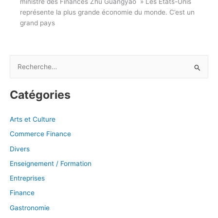
ministre des Finances Zhu Guangyao » Les États-Unis
représente la plus grande économie du monde. C’est un
grand pays
R
e
c
Catégories
h
e
Arts et Culture
r
Commerce Finance
c
Divers
h
Enseignement / Formation
e
Entreprises
r
Finance
:
Gastronomie